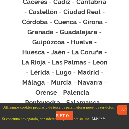
Cáceres
-
Cádiz
-
Cantabria
-
Castellón
-
Ciudad Real
-
Córdoba
-
Cuenca
-
Girona
-
Granada
-
Guadalajara
-
Guipúzcoa
-
Huelva
-
Huesca
-
Jaén
-
La Coruña
-
La Rioja
-
Las Palmas
-
León
-
Lérida
-
Lugo
-
Madrid
-
Málaga
-
Murcia
-
Navarra
-
Orense
-
Palencia
-
Pontevedra
-
Salamanca
-
Utilizamos cookies propias y de terceros para mejorar nuestros servicios.
A C
Santa Cruz de Tenerife
-
E P T O
Si continua navegando, consideramos que acepta su uso.
Más Info.
Segovia
-
Sevilla
-
Soria
-