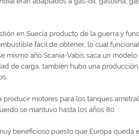
dial eran adaptados a gas-oil, gasolina, g
ión en Suecia producto de la guerra y func
mbustible fácil de obtener, lo cual funcion
se mismo año Scania-Vabis saca un modelo
ad de carga, también hubo una producción d
os.
 producir motores para los tanques ametrall
cuerdo se mantuvo hasta los años 80.
es muy beneficioso puesto que Europa queda 