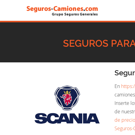
SEGUROS PARA
Segur
En
https:
camiones 
Inserte l
de nuestr
de precio
Seguros-