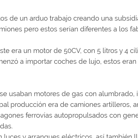
tos de un arduo trabajo creando una subsidi
miones pero estos serían diferentes a los fa
 este era un motor de 50CV, con 5 litros y 4 
enzó a importar coches de lujo, estos eran
 se usaban motores de gas con alumbrado, in
cipal producción era de camiones artilleros, 
 vagones ferrovías autopropulsados con gen
edas.
 luces y arranques eléctricos, así también ll