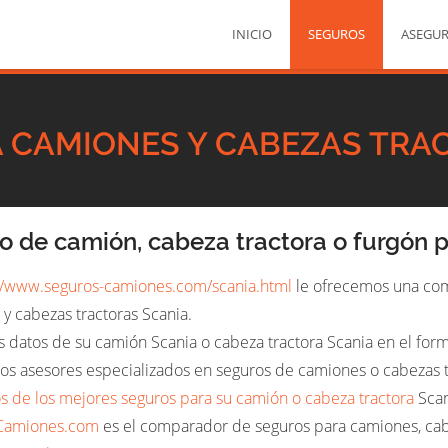
INICIO
SEGUROS
ASEGU
 CAMIONES Y CABEZAS TRA
o de camión, cabeza tractora o furgón 
//www.seguros-camiones.com/scania.html
le ofrecemos una com
y cabezas tractoras Scania.
os datos de su camión Scania o cabeza tractora Scania en el fo
os asesores especializados en seguros de camiones o cabezas t
s de los mejores seguros para su camión o cabeza tractora
Scan
Camiones.com
es el comparador de seguros para camiones, cab